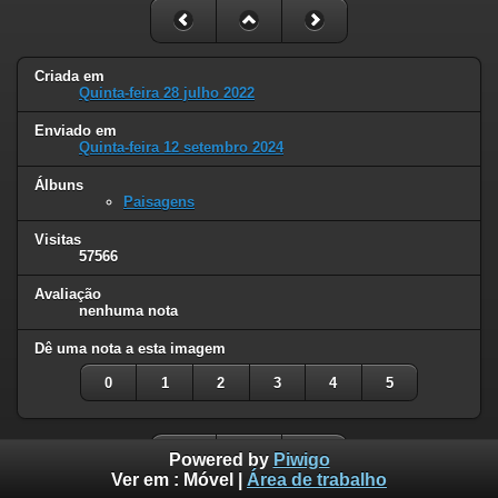
Criada em
Quinta-feira 28 julho 2022
Enviado em
Quinta-feira 12 setembro 2024
Álbuns
Paisagens
Visitas
57566
Avaliação
nenhuma nota
Dê uma nota a esta imagem
0
1
2
3
4
5
Powered by
Piwigo
Ver em :
Móvel
|
Área de trabalho